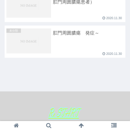
肛門周囲膿瘍患者）
2020.11.30
未分類
肛門周囲膿瘍 発症～
2020.11.30
© 2020 IBD（クローン病） 寛解記.